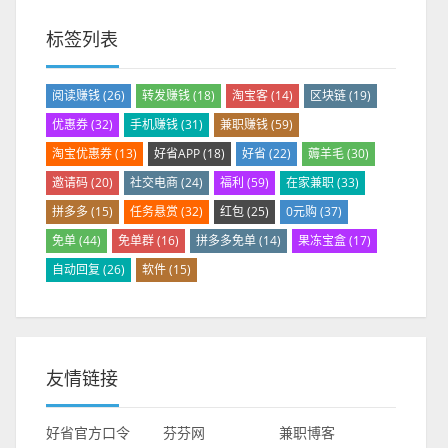
标签列表
阅读赚钱
(26)
转发赚钱
(18)
淘宝客
(14)
区块链
(19)
优惠券
(32)
手机赚钱
(31)
兼职赚钱
(59)
淘宝优惠券
(13)
好省APP
(18)
好省
(22)
薅羊毛
(30)
邀请码
(20)
社交电商
(24)
福利
(59)
在家兼职
(33)
拼多多
(15)
任务悬赏
(32)
红包
(25)
0元购
(37)
免单
(44)
免单群
(16)
拼多多免单
(14)
果冻宝盒
(17)
自动回复
(26)
软件
(15)
友情链接
好省官方口令
芬芬网
兼职博客