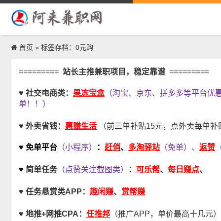
首页
»
标签存档：0元购
=========
站长主推兼职项目，稳定靠谱
=========
果冻宝盒
♥ 社交电商类：
（淘宝、京东、拼多多等平台优
单！！）
惠赚生活
♥ 外卖省钱：
（前三单补贴15元，点外卖每单补贴
赶俏
多淘驿站
返赞
♥ 免单平台
（小程序）
：
、
（免单）、
可乐帮
每日赚点
♥
简单任务
（点赞关注截图类）
：
、
、
趣闲赚
♥
任务悬赏类APP：
、
赏帮赚
任推邦
♥
地推+网推CPA
：
（推广APP，单价最高十几元）