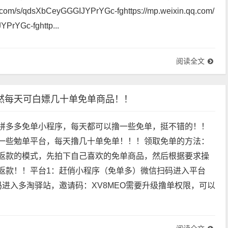
新抖音免单小程序！！！操作步骤：扫码进入--首页进入--目
无需好平，确认收货直接反！！微信扫码进入免单视频教程：ht
q.com/s/qdsXbCeyGGGIJYPrYGc-fghttps://mp.weixin.qq.com/
PrYGc-fghttp...
阅读全文
然每天可白嫖几十单免单商品！！
拼多多免单小程序，每天都可以撸一些免单，挺不错的！！
一些勉单平台，每天撸几十单免单！！！领取免单的方法：
返款的模式，先拍下自己喜欢的免单商品，然后根据要求操
返款！！平台1：赶俏小程序（免单多）微信扫码进入平台
码进入多淘驿站，邀请码：XV8MEO需要升级撸单权限，可以