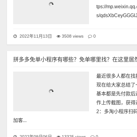
今天给大家推荐最
前3天可鲁8单--
tps://mp.weixin.q
s/qdsXbCeyGGGIJY
0
2022年11月13日
3508 views
拼多多免单小程序有哪些？免单哪里找？在这里居
最近很多人都在找
现在给大家总结了
基本都是先付款后
作上传截图，获得
2：多淘小程序扫
加客...