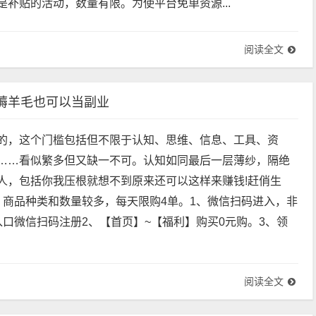
是补贴的活动，数量有限。为使平台免单资源...
阅读全文
薅羊毛也可以当副业
的，这个门槛包括但不限于认知、思维、信息、工具、资
……看似繁多但又缺一不可。认知如同最后一层薄纱，隔绝
人，包括你我压根就想不到原来还可以这样来赚钱!赶俏生
，商品种类和数量较多，每天限购4单。1、微信扫码进入，非
入口微信扫码注册2、【首页】~【福利】购买0元购。3、领
阅读全文