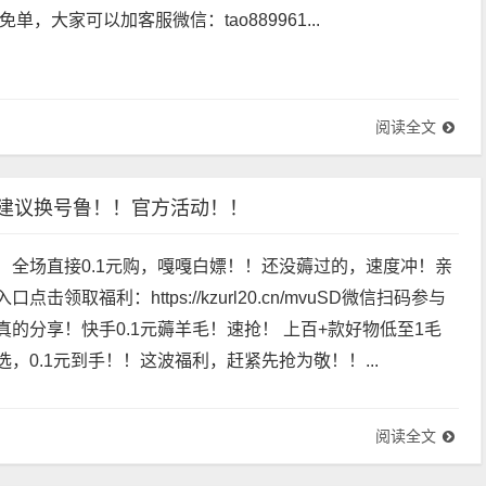
I更多免单，大家可以加客服微信：tao889961...
阅读全文
！建议换号鲁！！官方活动！！
！全场直接0.1元购，嘎嘎白嫖！！还没薅过的，速度冲！亲
击领取福利：https://kzurl20.cn/mvuSD微信扫码参与
的分享！快手0.1元薅羊毛！速抢！ 上百+款好物低至1毛
，0.1元到手！！这波福利，赶紧先抢为敬！！...