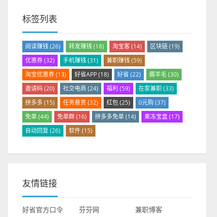
标签列表
阅读赚钱
(26)
转发赚钱
(18)
淘宝客
(14)
区块链
(19)
优惠券
(32)
手机赚钱
(31)
兼职赚钱
(59)
淘宝优惠券
(13)
好省APP
(18)
好省
(22)
薅羊毛
(30)
邀请码
(20)
社交电商
(24)
福利
(59)
在家兼职
(33)
拼多多
(15)
任务悬赏
(32)
红包
(25)
0元购
(37)
免单
(44)
免单群
(16)
拼多多免单
(14)
果冻宝盒
(17)
自动回复
(26)
软件
(15)
友情链接
好省官方口令
芬芬网
兼职博客