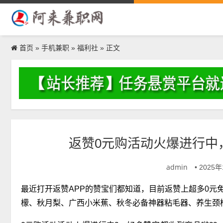
首页
手机兼职
福利社
»
»
» 正文
返赞0元购活动火爆进行中
admin
• 2025
最近打开返赞APP的赞宝们都知道，目前返赞上超多0元
檬、秋月梨、广西小米蕉、秋冬必备神器粘毛器、养生颈椎枕、